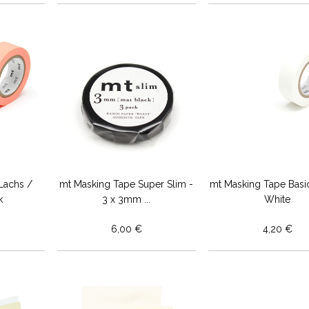
Lachs /
mt Masking Tape Super Slim -
mt Masking Tape Basi
k
3 x 3mm ...
White
6,00 €
4,20 €