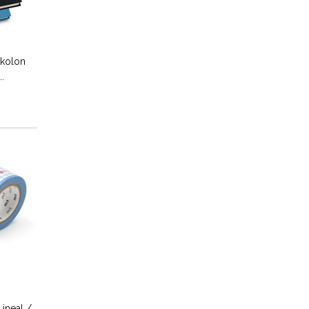
ikolon
.
ineal /