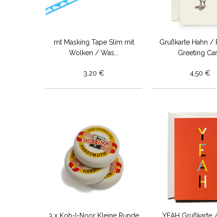
mt Masking Tape Slim mit
Grußkarte Hahn / 
Wolken / Was...
Greeting Ca
3,20 €
4,50 €
3 x Koh-I-Noor Kleine Runde
YEAH Grußkarte 