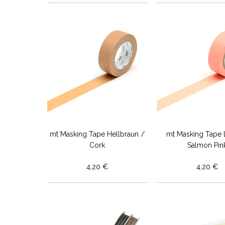
mt Masking Tape Hellbraun /
mt Masking Tape 
Cork
Salmon Pin
4,20 €
4,20 €