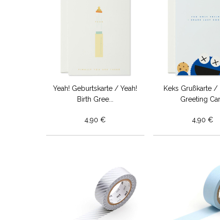
Yeah! Geburtskarte / Yeah!
Keks Grußkarte /
Birth Gree...
Greeting Ca
4,90 €
4,90 €