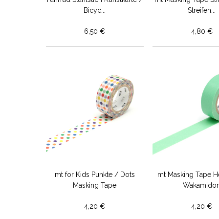
Bicyc...
Streifen...
6,50 €
4,80 €
mt for Kids Punkte / Dots
mt Masking Tape He
Masking Tape
Wakamidor
4,20 €
4,20 €