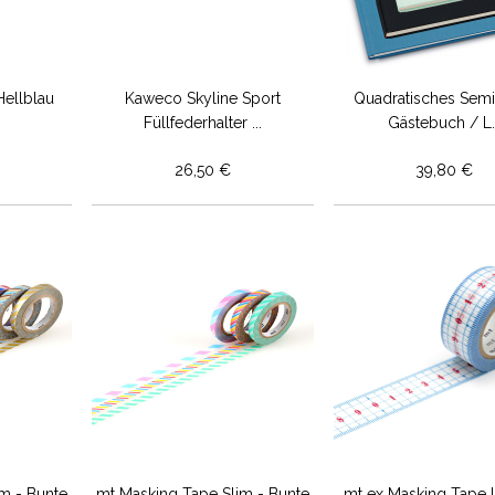
ellblau
Kaweco Skyline Sport
Quadratisches Sem
Füllfederhalter ...
Gästebuch / L..
26,50 €
39,80 €
m - Bunte
mt Masking Tape Slim - Bunte
mt ex Masking Tape L