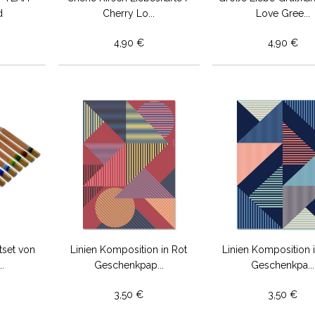
d
Cherry Lo...
Love Gree...
4,90 €
4,90 €
tset von
Linien Komposition in Rot
Linien Komposition 
.
Geschenkpap...
Geschenkpa...
3,50 €
3,50 €