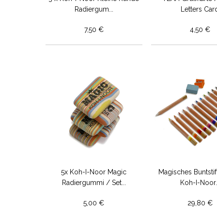
Radiergum...
Letters Car
7,50 €
4,50 €
5x Koh-I-Noor Magic
Magisches Buntstif
Radiergummi / Set...
Koh-I-Noor..
5,00 €
29,80 €