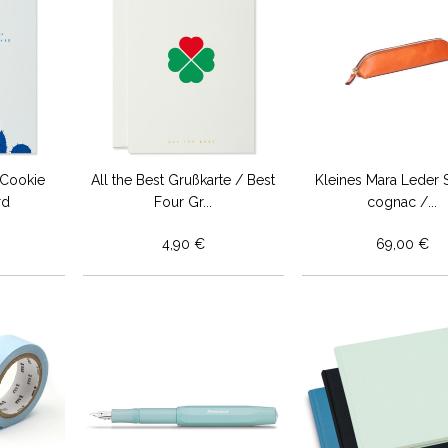
 Cookie
All the Best Grußkarte / Best
Kleines Mara Leder St
rd
Four Gr...
cognac /...
4,90 €
69,00 €