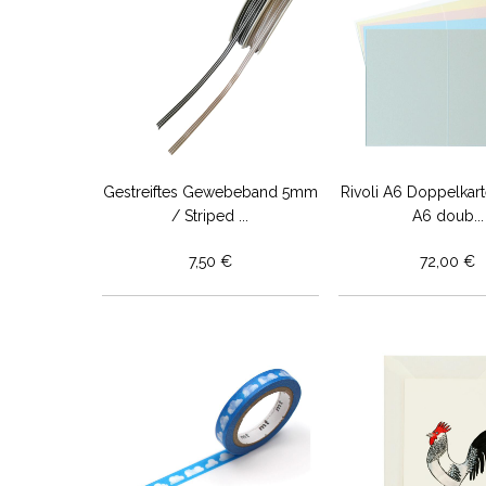
Gestreiftes Gewebeband 5mm
Rivoli A6 Doppelkar
/ Striped ...
A6 doub...
7,50 €
72,00 €