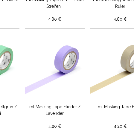
Streifen...
Ruler
4,80 €
4,80 €
llgrün /
mt Masking Tape Flieder /
mt Masking Tape 
i
Lavender
4,20 €
4,20 €