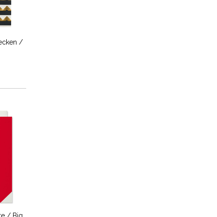
ecken /
e / Big