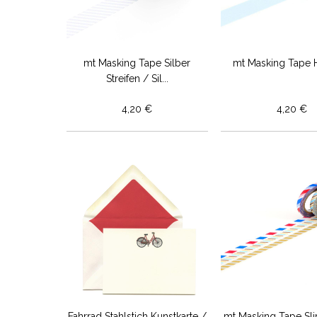
mt Masking Tape Silber
mt Masking Tape H
Streifen / Sil...
4,20 €
4,20 €
Fahrrad Stahlstich Kunstkarte /
mt Masking Tape Sli