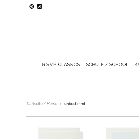
R.S.V.P. CLASSICS
SCHULE / SCHOOL
K
Startseite /
Home
»
unbestimmt