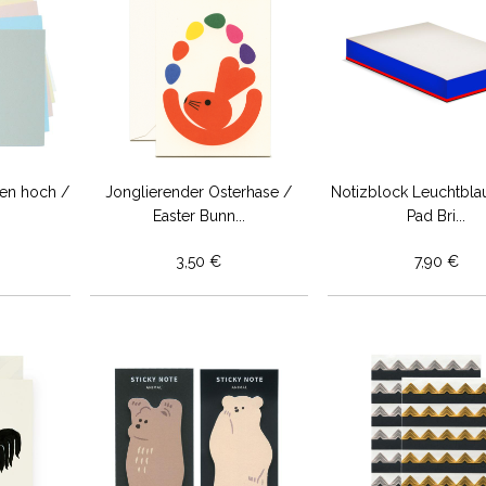
ten hoch /
Jonglierender Osterhase /
Notizblock Leuchtbla
Easter Bunn...
Pad Bri...
3,50 €
7,90 €