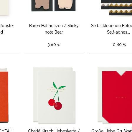
Rooster
Bären Haftnotizen / Sticky
Selbstklebende Foto
rd
note Bear
Self-adhes...
3,80 €
10,80 €
/ YEAH
Cherié Kirsch Liebeskarte /
Große Liebe Grußkart