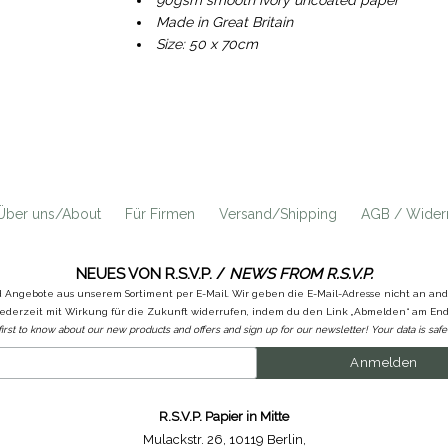
90gsm smooth ivory uncoated paper
Made in Great Britain
Size: 50 x 70cm
Über uns/About
Für Firmen
Versand/Shipping
AGB / Widerr
NEUES VON R.S.V.P. /
NEWS FROM R.S.V.P.
d Angebote aus unserem Sortiment per E-Mail. Wir geben die E-Mail-Adresse nicht an a
ederzeit mit Wirkung für die Zukunft widerrufen, indem du den Link „Abmelden“ am Ende
first to know about our new products and offers and sign up for our newsletter! Your data is safe 
R.S.V.P. Papier in Mitte
Mulackstr. 26
,
10119 Berlin
,