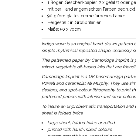
1 Bogen Geschenkpapier, 2 x gefalzt oder ger
mit per Hand angemischten Farben bedruckt
90 g/qm glattes creme farbenes Papier
Hergestellt in Großbritanien
Maße: 50 x 70cm
Indigo wave is an original hand-drawn pattern b
simple rhythmical repeated shape, endlessly simi
This patterned paper by Cambridge Imprint is p
mixed, vegetable oil-based inks that are friendl
Cambridge Imprint is a UK based design partner
Powell and ceramicist Ali Murphy. They use simp
designs, and spot-colour lithography to print th
patterned papers with intense and clear colours
To insure an unproblematic transportation and l
sheet is folded twice
large sheet, folded twice or rolled
printed with hand-mixed colours