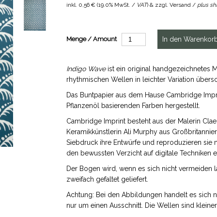
inkl.
0,56 €
(
19.0% MwSt. /
VAT
) & zzgl. Versand /
plus sh
Menge / Amount
Indigo Wave
ist ein original handgezeichnetes 
rhythmischen Wellen in leichter Variation über
Das Buntpapier aus dem Hause Cambridge Impri
Pflanzenöl basierenden Farben hergestellt.
Cambridge Imprint besteht aus der Malerin Clae
Keramikkünstlerin Ali Murphy aus Großbritannien
Siebdruck ihre Entwürfe und reproduzieren sie 
den bewussten Verzicht auf digitale Techniken 
Der Bogen wird, wenn es sich nicht vermeiden l
zweifach gefaltet geliefert.
Achtung: Bei den Abbildungen handelt es sich 
nur um einen Ausschnitt. Die Wellen sind kleiner