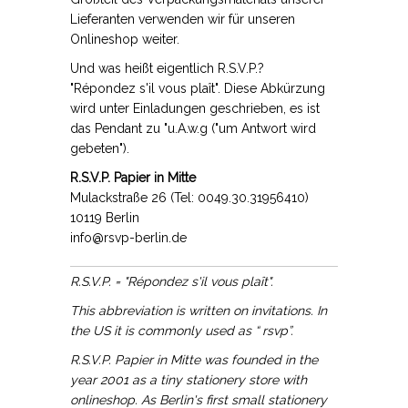
Lieferanten verwenden wir für unseren
Onlineshop weiter.
Und was heißt eigentlich R.S.V.P.?
"Répondez s'il vous plaît". Diese Abkürzung
wird unter Einladungen geschrieben, es ist
das Pendant zu "u.A.w.g ("um Antwort wird
gebeten").
R.S.V.P. Papier in Mitte
Mulackstraße 26 (Tel: 0049.30.31956410)
10119 Berlin
info@rsvp-berlin.de
R.S.V.P. = "Répondez s'il vous plaît".
This abbreviation is written on invitations. In
the US it is commonly used as “ rsvp”.
R.S.V.P. Papier in Mitte was founded in the
year 2001 as a tiny stationery store with
onlineshop. As Berlin's first small stationery