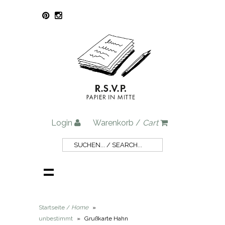
Login
Warenkorb /
Cart
Startseite /
Home
»
unbestimmt
»
Grußkarte Hahn