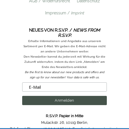
AGB / Widerrufsrecht
Datenschutz
Impressum /
Imprint
NEUES VON R.S.V.P. /
NEWS FROM
R.S.V.P.
Erhalte Informationen und Angebote aus unserem
Sortiment per E-Mail. Wir geben die E-Mail-Adresse nicht
an andere Unternehmen weiter.
Den Newsletter kannst du jederzeit mit Wirkung für die
Zukunft widerrufen, indem du den Link „Abmelden“ am
Ende des Newsletters anklickst.
Be the first to know about our new products and offers and
sign up for our newsletter! Your data is safe with us.
R.S.V.P. Papier in Mitte
Mulackstr. 26
,
10119 Berlin
,
Telefon /
Phone
: ++49.30.31956410
,
Email :
info@rsvp-berlin.de