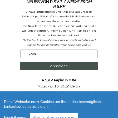
NEUES VON R.S.V.P. /
NEWS FROM
R.S.V.P.
Erhalte Informationen und Angebote aus unserem
Sortiment per E-Mail. Wir geben die E-Mail-Adresse nicht
an andere Unternehmen weiter.
Den Newsletter kannst du jederzeit mit Wirkung für die
Zukunft widerrufen, indem du den Link „Abmelden“ am
Ende des Newsletters anklickst.
Be the first to know about our new products and offers and
sign up for our newsletter! Your data is safe with us.
R.S.V.P. Papier in Mitte
Mulackstr. 26
,
10119 Berlin
,
Telefon /
Phone
: ++49.30.31956410
,
Email :
info@rsvp-berlin.de
Diese Webseite nutzt Cookies um Ihnen das bestmögliche
Shop erstellt mit VersaCommerce.
Einkaufserlebnis zu bieten.
Konfetti Geschenkpapier / Confetti Wrapping Paper Buntpapier 50 x 70cm /
Patterned Paper (unbestimmt) | Artikelnummer /
Code
: HS_papier_confetti
Einstellungen
Alle Cookies akzeptieren