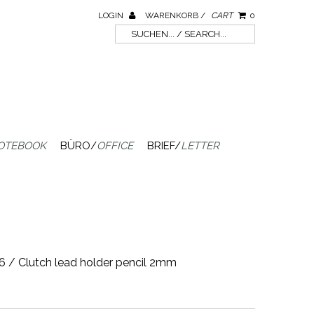
LOGIN
WARENKORB /
CART
0
OTEBOOK
BÜRO/
OFFICE
BRIEF/
LETTER
216 / Clutch lead holder pencil 2mm