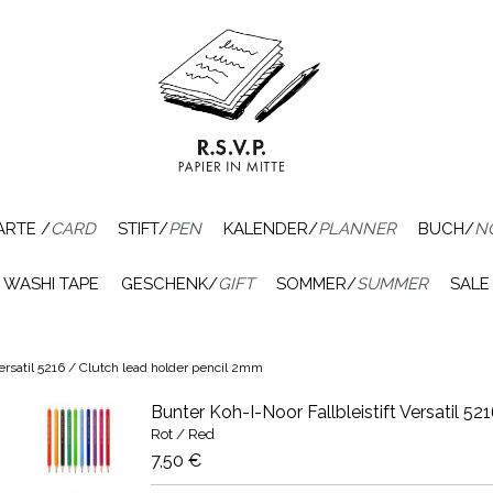
ARTE /
CARD
STIFT/
PEN
KALENDER/
PLANNER
BUCH/
N
WASHI TAPE
GESCHENK/
GIFT
SOMMER/
SUMMER
SALE
Versatil 5216 / Clutch lead holder pencil 2mm
Bunter Koh-I-Noor Fallbleistift Versatil 5
Rot / Red
7,50 €