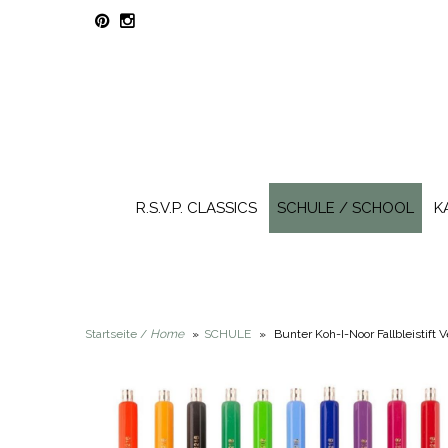
R.S.V.P. CLASSICS
SCHULE / SCHOOL
K
Startseite /
Home
»
SCHULE
»
Bunter Koh-I-Noor Fallbleistift 