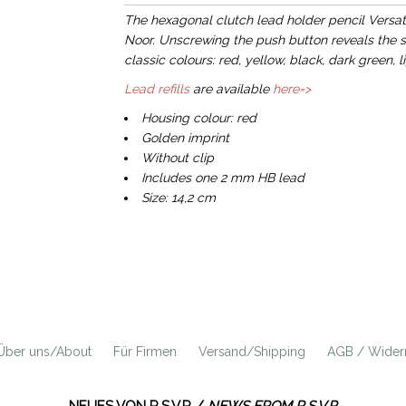
The hexagonal clutch lead holder pencil Versati
Noor. Unscrewing the push button reveals the sh
classic colours: red, yellow, black, dark green, l
Lead refills
are available
here=>
Housing colour: red
Golden imprint
Without clip
Includes one 2 mm HB lead
Size: 14,2 cm
Über uns/About
Für Firmen
Versand/Shipping
AGB / Widerr