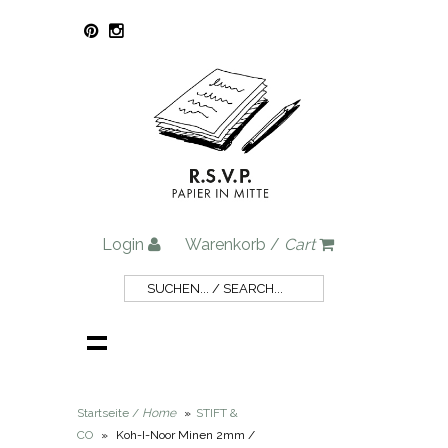
Login
Warenkorb /
Cart
Startseite /
Home
»
STIFT &
CO
»
Koh-I-Noor Minen 2mm /