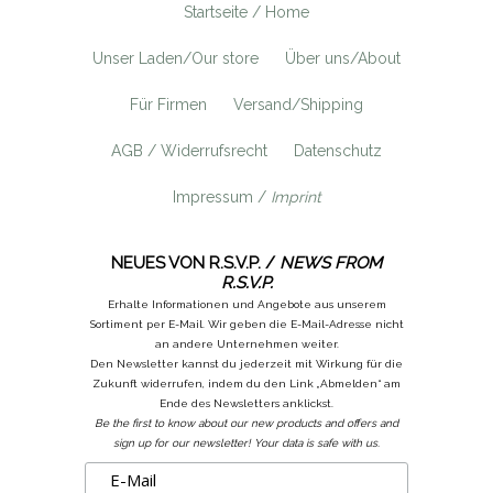
Startseite / Home
Unser Laden/Our store
Über uns/About
Für Firmen
Versand/Shipping
AGB / Widerrufsrecht
Datenschutz
Impressum /
Imprint
NEUES VON R.S.V.P. /
NEWS FROM
R.S.V.P.
Erhalte Informationen und Angebote aus unserem
Sortiment per E-Mail. Wir geben die E-Mail-Adresse nicht
an andere Unternehmen weiter.
Den Newsletter kannst du jederzeit mit Wirkung für die
Zukunft widerrufen, indem du den Link „Abmelden“ am
Ende des Newsletters anklickst.
Be the first to know about our new products and offers and
sign up for our newsletter! Your data is safe with us.