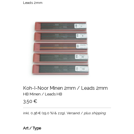
Leads 2mm
Koh-I-Noor Minen 2mm / Leads 2mm
HB Minen / Leads HB
3,50 €
inkl.
0,56 €
(
19,0 %
) & zzgl. Versand /
plus shipping
Art / Type