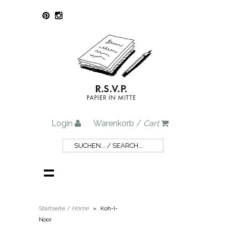
Login
Warenkorb /
Cart
Startseite /
Home
»
Koh-I-
Noor