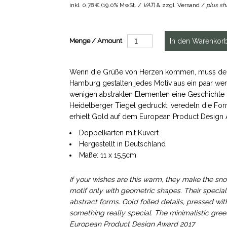
inkl.
0,78 €
(
19.0% MwSt. /
VAT
) & zzgl. Versand /
plus sh
Menge / Amount
Wenn die Grüße von Herzen kommen, muss der 
Hamburg gestalten jedes Motiv aus ein paar we
wenigen abstrakten Elementen eine Geschichte 
Heidelberger Tiegel gedruckt, veredeln die Form
erhielt Gold auf dem European Product Design 
Doppelkarten mit Kuvert
Hergestellt in Deutschland
Maße: 11 x 15,5cm
If your wishes are this warm, they make the s
motif only with geometric shapes. Their special c
abstract forms. Gold foiled details, pressed wi
something really special. The minimalistic gree
European Product Design Award 2017