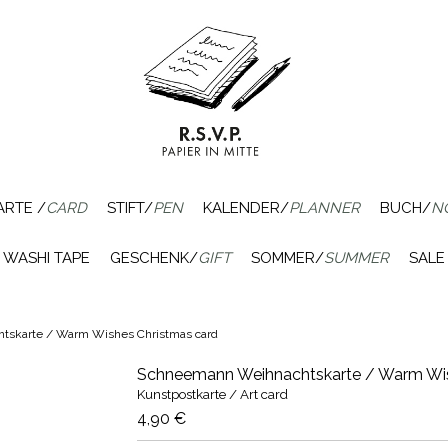
ARTE /
CARD
STIFT/
PEN
KALENDER/
PLANNER
BUCH/
N
WASHI TAPE
GESCHENK/
GIFT
SOMMER/
SUMMER
SALE
skarte / Warm Wishes Christmas card
Schneemann Weihnachtskarte / Warm Wis
Kunstpostkarte / Art card
4,90 €