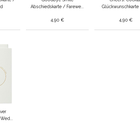
rd
Abschiedskarte / Farewe...
Glückwunschkarte /
4,90 €
4,90 €
ver
 Wed...