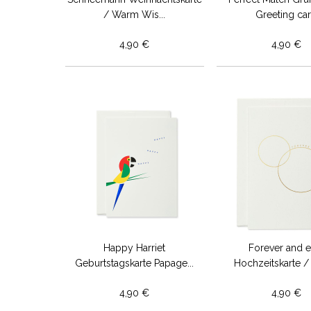
/ Warm Wis...
Greeting ca
4,90 €
4,90 €
Happy Harriet
Forever and e
Geburtstagskarte Papage...
Hochzeitskarte /
4,90 €
4,90 €