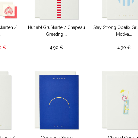
karten /
Hut ab! Grußkarte / Chapeau
Stay Strong Obelix Gr
.
Greeting ...
Motiva...
0 €
4,90 €
4,90 €
ßkarte /
Goodbye Smile
Cheers! Cocktai