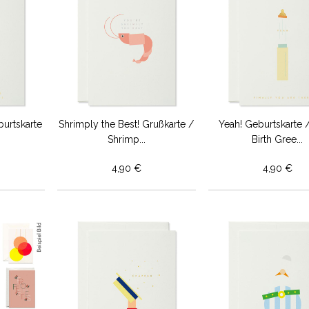
burtskarte
Shrimply the Best! Grußkarte /
Yeah! Geburtskarte 
Shrimp...
Birth Gree...
4,90 €
4,90 €