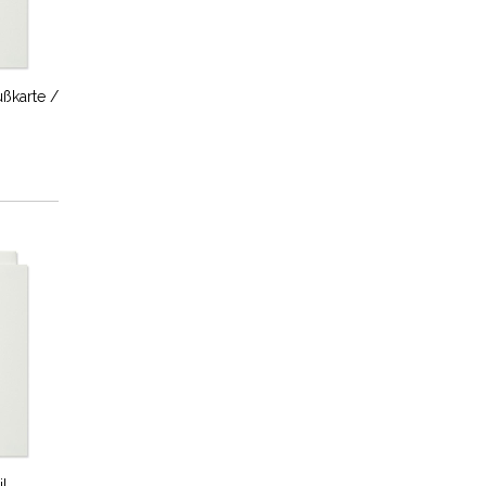
ußkarte /
l