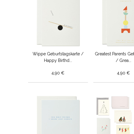
Wippe Geburtstagskarte /
Greatest Parents Ge
Happy Birthd...
/ Grea...
4,90 €
4,90 €