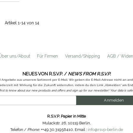
Artikel 1-14 von 14
Über uns/About
Für Firmen
Versand/Shipping
AGB / Widerr
NEUES VON R.S.V.P. /
NEWS FROM R.S.V.P.
d Angebote aus unserem Sortiment per E-Mail. Wir geben die E-Mail-Adresse nicht an a
ederzeit mit Wirkung für die Zukunft widerrufen, indem du den Link „Abmelden“ am Ende
first to know about our new products and offers and sign up for our newsletter! Your data is safe 
R.S.V.P. Papier in Mitte
Mulackstr. 26
,
10119 Berlin
,
Telefon /
Phone
: ++49.30.31956410
,
Email :
info@rsvp-berlin.de