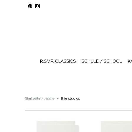
R.S.V.P. CLASSICS
SCHULE / SCHOOL
K
Startseite /
Home
»
thie studios