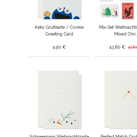
Keks Grußkarte / Cookie
Mix-Set Weihnachts
Greeting Card
Mixed Chri..
4,90 €
43,80 €
47,6
Schneemann Weihnachtskarte
Perfect Match Gru