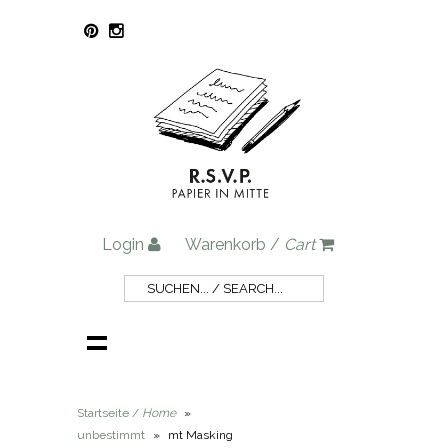
Login
Warenkorb /
Cart
Startseite /
Home
»
unbestimmt
»
mt Masking