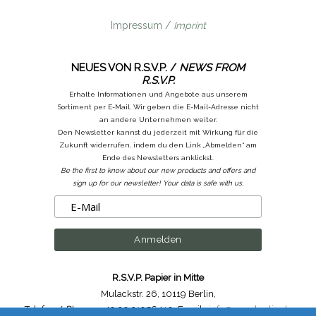
Impressum /
Imprint
NEUES VON R.S.V.P. /
NEWS FROM
R.S.V.P.
Erhalte Informationen und Angebote aus unserem
Sortiment per E-Mail. Wir geben die E-Mail-Adresse nicht
an andere Unternehmen weiter.
Den Newsletter kannst du jederzeit mit Wirkung für die
Zukunft widerrufen, indem du den Link „Abmelden“ am
Ende des Newsletters anklickst.
Be the first to know about our new products and offers and
sign up for our newsletter! Your data is safe with us.
R.S.V.P. Papier in Mitte
Mulackstr. 26
,
10119 Berlin
,
Telefon /
Phone
: ++49.30.31956410
,
Email :
info@rsvp-berlin.de