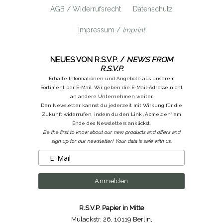
AGB / Widerrufsrecht
Datenschutz
Impressum /
Imprint
NEUES VON R.S.V.P. /
NEWS FROM
R.S.V.P.
Erhalte Informationen und Angebote aus unserem
Sortiment per E-Mail. Wir geben die E-Mail-Adresse nicht
an andere Unternehmen weiter.
Den Newsletter kannst du jederzeit mit Wirkung für die
Zukunft widerrufen, indem du den Link „Abmelden“ am
Ende des Newsletters anklickst.
Be the first to know about our new products and offers and
sign up for our newsletter! Your data is safe with us.
R.S.V.P. Papier in Mitte
Mulackstr. 26
,
10119 Berlin
,