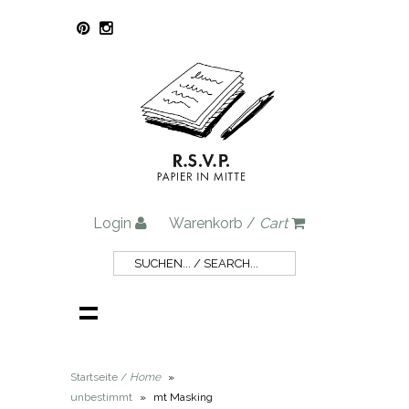
Login
Warenkorb /
Cart
Startseite /
Home
»
unbestimmt
»
mt Masking