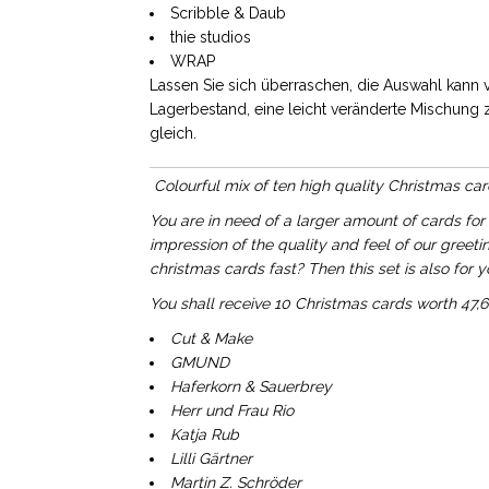
Scribble & Daub
thie studios
WRAP
Lassen Sie sich überraschen, die Auswahl kann va
Lagerbestand, eine leicht veränderte Mischung z
gleich.
Colourful mix of ten high quality Christmas ca
You are in need of a larger amount of cards for 
impression of the quality and feel of our greeti
christmas cards fast? Then this set is also for yo
You shall receive 10 Christmas cards worth 47,6
Cut & Make
GMUND
Haferkorn & Sauerbrey
Herr und Frau Rio
Katja Rub
Lilli Gärtner
Martin Z. Schröder