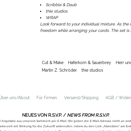
Scribble & Daub
thie studios
WRAP
Look forward to your individual mixture. As the 
freedom while arranging your cards. The set is a
Cut & Make
Haferkorn & Sauerbrey
Herr un
Martin Z. Schröder
thie studios
Über uns/About
Für Firmen
Versand/Shipping
AGB / Widerr
NEUES VON R.S.V.P. /
NEWS FROM R.S.V.P.
d Angebote aus unserem Sortiment per E-Mail. Wir geben die E-Mail-Adresse nicht an a
ederzeit mit Wirkung für die Zukunft widerrufen, indem du den Link „Abmelden“ am Ende