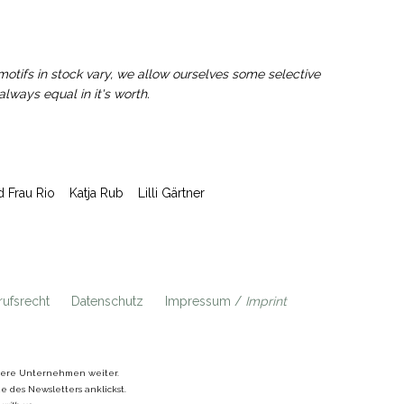
motifs in stock vary, we allow ourselves some selective
lways equal in it's worth.
d Frau Rio
Katja Rub
Lilli Gärtner
ufsrecht
Datenschutz
Impressum /
Imprint
ndere Unternehmen weiter.
 des Newsletters anklickst.