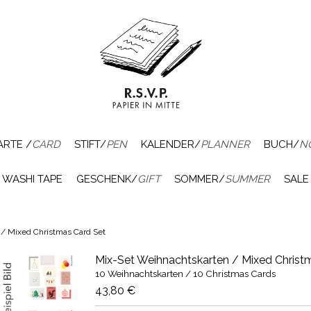
ARTE /
CARD
STIFT/
PEN
KALENDER/
PLANNER
BUCH/
N
WASHI TAPE
GESCHENK/
GIFT
SOMMER/
SUMMER
SALE
/ Mixed Christmas Card Set
Mix-Set Weihnachtskarten / Mixed Christ
10 Weihnachtskarten / 10 Christmas Cards
43,80 €