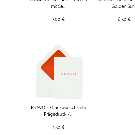
mit Se...
Golden Sun.
7,00 €
6,50 €
BRAVO – Glückwunschkarte
Prägedruck /...
4,50 €