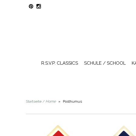
R.S.V.P. CLASSICS
SCHULE / SCHOOL
K
Startseite /
Home
»
Posthumus