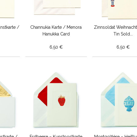
nstkarte /
Channukia Karte / Menora
Zinnsoldat Weihnacht
Hanukka Card
Tin Sold...
6,50 €
6,50 €
stkarte /
Erdbeere – Kunstpostkarte
Montgolfière – Heißlu