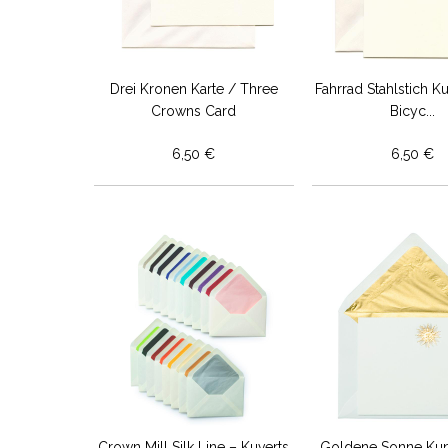
Drei Kronen Karte / Three
Fahrrad Stahlstich Ku
Crowns Card
Bicyc...
6,50 €
6,50 €
Crown Mill Silk Line – Kuverts
Goldene Sonne Kun