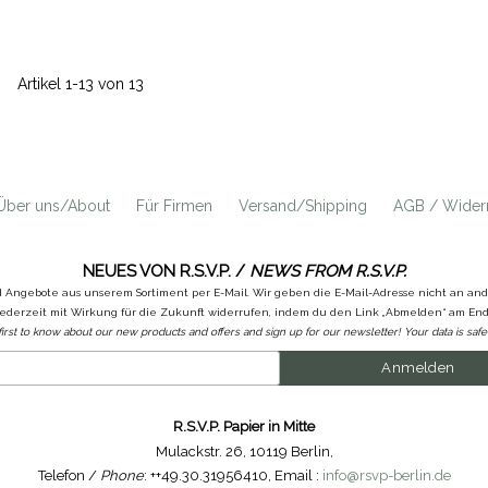
Artikel 1-13 von 13
Über uns/About
Für Firmen
Versand/Shipping
AGB / Widerr
NEUES VON R.S.V.P. /
NEWS FROM R.S.V.P.
d Angebote aus unserem Sortiment per E-Mail. Wir geben die E-Mail-Adresse nicht an a
ederzeit mit Wirkung für die Zukunft widerrufen, indem du den Link „Abmelden“ am Ende
first to know about our new products and offers and sign up for our newsletter! Your data is safe 
R.S.V.P. Papier in Mitte
Mulackstr. 26
,
10119 Berlin
,
Telefon /
Phone
: ++49.30.31956410
,
Email :
info@rsvp-berlin.de