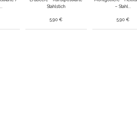
..
Stahlstich
– Stahl...
5,90 €
5,90 €