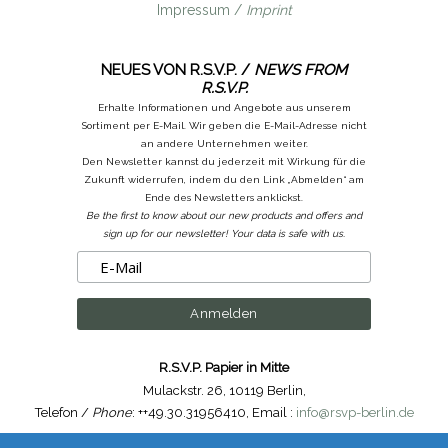
Impressum /
Imprint
NEUES VON R.S.V.P. /
NEWS FROM
R.S.V.P.
Erhalte Informationen und Angebote aus unserem
Sortiment per E-Mail. Wir geben die E-Mail-Adresse nicht
an andere Unternehmen weiter.
Den Newsletter kannst du jederzeit mit Wirkung für die
Zukunft widerrufen, indem du den Link „Abmelden“ am
Ende des Newsletters anklickst.
Be the first to know about our new products and offers and
sign up for our newsletter! Your data is safe with us.
R.S.V.P. Papier in Mitte
Mulackstr. 26
,
10119 Berlin
,
Telefon /
Phone
: ++49.30.31956410
,
Email :
info@rsvp-berlin.de