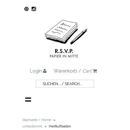
Login
Warenkorb /
Cart
Startseite /
Home
»
unbestimmt
»
Heißluftballon