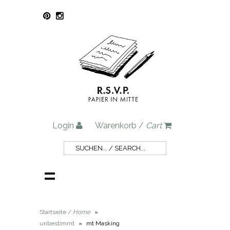
Login
Warenkorb /
Cart
Startseite /
Home
»
unbestimmt
»
mt Masking