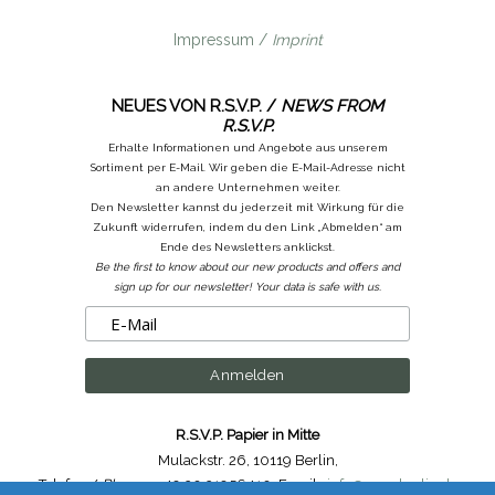
Impressum /
Imprint
NEUES VON R.S.V.P. /
NEWS FROM
R.S.V.P.
Erhalte Informationen und Angebote aus unserem
Sortiment per E-Mail. Wir geben die E-Mail-Adresse nicht
an andere Unternehmen weiter.
Den Newsletter kannst du jederzeit mit Wirkung für die
Zukunft widerrufen, indem du den Link „Abmelden“ am
Ende des Newsletters anklickst.
Be the first to know about our new products and offers and
sign up for our newsletter! Your data is safe with us.
R.S.V.P. Papier in Mitte
Mulackstr. 26
,
10119 Berlin
,
Telefon /
Phone
: ++49.30.31956410
,
Email :
info@rsvp-berlin.de