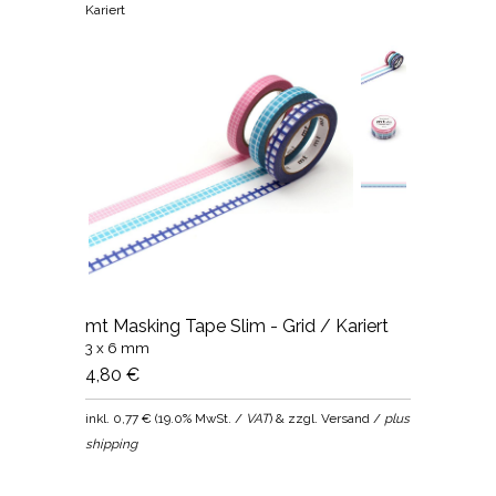
Kariert
mt Masking Tape Slim - Grid / Kariert
3 x 6 mm
4,80 €
inkl.
0,77 €
(
19.0% MwSt. /
VAT
) & zzgl. Versand /
plus
shipping