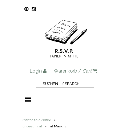
Login
Warenkorb /
Cart
Startseite /
Home
»
unbestimmt
»
mt Masking