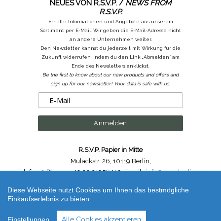
NEUES VON R.S.V.P. /
NEWS FROM
R.S.V.P.
Erhalte Informationen und Angebote aus unserem
Sortiment per E-Mail. Wir geben die E-Mail-Adresse nicht
an andere Unternehmen weiter.
Den Newsletter kannst du jederzeit mit Wirkung für die
Zukunft widerrufen, indem du den Link „Abmelden“ am
Ende des Newsletters anklickst.
Be the first to know about our new products and offers and
sign up for our newsletter! Your data is safe with us.
R.S.V.P. Papier in Mitte
Mulackstr. 26
,
10119 Berlin
,
Telefon /
Phone
: ++49.30.31956410
,
Email :
info@rsvp-berlin.de
Diese Webseite nutzt Cookies um Ihnen das bestmögliche
Shop erstellt mit VersaCommerce.
Einkaufserlebnis zu bieten.
mt Masking Tape Slim Metallic Lila Rechteck / Washi Tape Slim rectangle metallic
mt ex (unbestimmt) | Artikelnummer /
Code
: MT1D560EZ-rectangle
Einstellungen
Alle Cookies akzeptieren