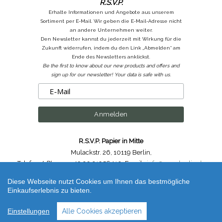
R.S.V.P.
Erhalte Informationen und Angebote aus unserem
Sortiment per E-Mail. Wir geben die E-Mail-Adresse nicht
an andere Unternehmen weiter.
Den Newsletter kannst du jederzeit mit Wirkung für die
Zukunft widerrufen, indem du den Link „Abmelden“ am
Ende des Newsletters anklickst.
Be the first to know about our new products and offers and
sign up for our newsletter! Your data is safe with us.
R.S.V.P. Papier in Mitte
Mulackstr. 26
,
10119 Berlin
,
Telefon /
Phone
: ++49.30.31956410
,
Email :
info@rsvp-berlin.de
Diese Webseite nutzt Cookies um Ihnen das bestmögliche
Shop erstellt mit VersaCommerce.
Einkaufserlebnis zu bieten.
Rivoli C5 Kuverts / C5 Envelopes Weiß / White (unbestimmt) | Artikelnummer /
Code
: 555.481_C5_weiss
Einstellungen
Alle Cookies akzeptieren