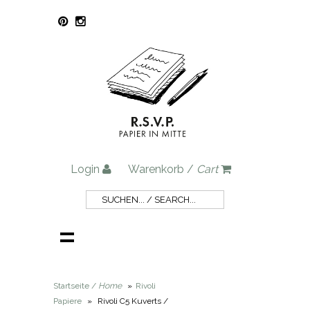
Login
Warenkorb /
Cart
Startseite /
Home
»
Rivoli
Papiere
»
Rivoli C5 Kuverts /