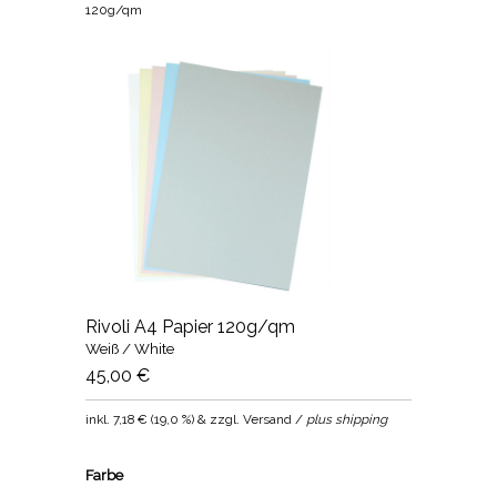
120g/qm
Rivoli A4 Papier 120g/qm
Weiß / White
45,00 €
inkl.
7,18 €
(
19,0 %
) & zzgl. Versand /
plus shipping
Farbe