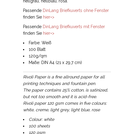
hellgrau, hellblau, rosa.
Passende
DinLang Briefkuverts ohne Fenster
finden Sie
hier=>
Passende
DinLang Briefkuverts mit Fenster
finden Sie
hier=>
Farbe: Weiß
100 Blatt
120g/qm
Maße: DIN A4 (21 x 29,7 cm)
Rivoli Paper is a fine allround paper for all
printing techniques and fountain pen.
The paper contains 25% cotton, is satinized,
but not too smooth and it is acid-free.
Rivoli paper 120 gsm comes in five colours:
white, creme, light grey, light blue, rose
Colour: white
100 sheets
120 gsm