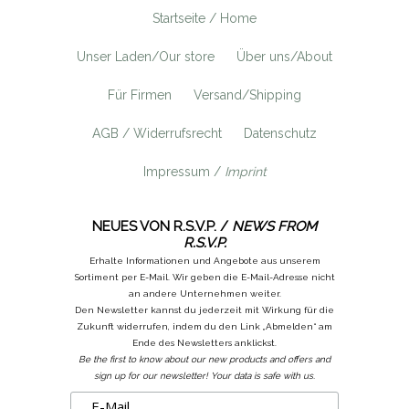
Startseite / Home
Unser Laden/Our store
Über uns/About
Für Firmen
Versand/Shipping
AGB / Widerrufsrecht
Datenschutz
Impressum /
Imprint
NEUES VON R.S.V.P. /
NEWS FROM
R.S.V.P.
Erhalte Informationen und Angebote aus unserem
Sortiment per E-Mail. Wir geben die E-Mail-Adresse nicht
an andere Unternehmen weiter.
Den Newsletter kannst du jederzeit mit Wirkung für die
Zukunft widerrufen, indem du den Link „Abmelden“ am
Ende des Newsletters anklickst.
Be the first to know about our new products and offers and
sign up for our newsletter! Your data is safe with us.