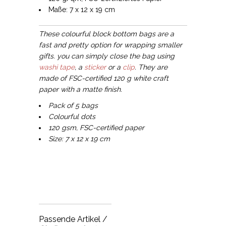
Maße: 7 x 12 x 19 cm
These colourful block bottom bags are a
fast and pretty option for wrapping smaller
gifts. you can simply close the bag using
washi tape
, a
sticker
or a
clip
. They are
made of FSC-certified 120 g white craft
paper with a matte finish.
Pack of 5 bags
Colourful dots
120 gsm, FSC-certified paper
Size: 7 x 12 x 19 cm
Passende Artikel /