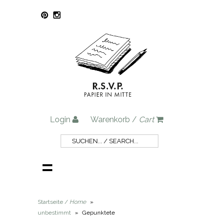
Login
Warenkorb /
Cart
Startseite /
Home
»
unbestimmt
»
Gepunktete