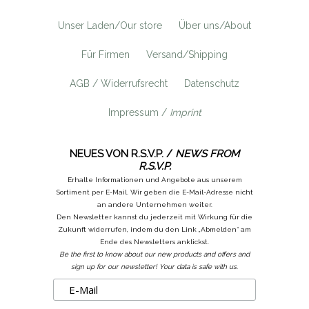
Unser Laden/Our store
Über uns/About
Für Firmen
Versand/Shipping
AGB / Widerrufsrecht
Datenschutz
Impressum /
Imprint
NEUES VON R.S.V.P. /
NEWS FROM
R.S.V.P.
Erhalte Informationen und Angebote aus unserem
Sortiment per E-Mail. Wir geben die E-Mail-Adresse nicht
an andere Unternehmen weiter.
Den Newsletter kannst du jederzeit mit Wirkung für die
Zukunft widerrufen, indem du den Link „Abmelden“ am
Ende des Newsletters anklickst.
Be the first to know about our new products and offers and
sign up for our newsletter! Your data is safe with us.