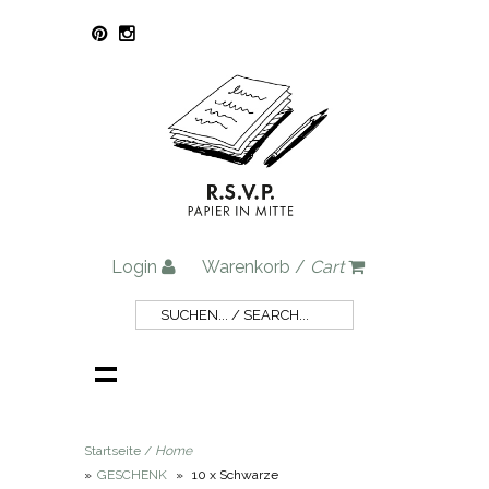
Login
Warenkorb /
Cart
Startseite /
Home
»
GESCHENK
»
10 x Schwarze