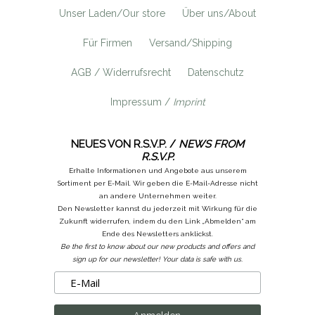
Unser Laden/Our store
Über uns/About
Für Firmen
Versand/Shipping
AGB / Widerrufsrecht
Datenschutz
Impressum /
Imprint
NEUES VON R.S.V.P. /
NEWS FROM
R.S.V.P.
Erhalte Informationen und Angebote aus unserem
Sortiment per E-Mail. Wir geben die E-Mail-Adresse nicht
an andere Unternehmen weiter.
Den Newsletter kannst du jederzeit mit Wirkung für die
Zukunft widerrufen, indem du den Link „Abmelden“ am
Ende des Newsletters anklickst.
Be the first to know about our new products and offers and
sign up for our newsletter! Your data is safe with us.