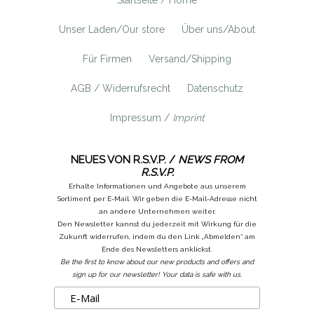
Unser Laden/Our store
Über uns/About
Für Firmen
Versand/Shipping
AGB / Widerrufsrecht
Datenschutz
Impressum /
Imprint
NEUES VON R.S.V.P. /
NEWS FROM
R.S.V.P.
Erhalte Informationen und Angebote aus unserem
Sortiment per E-Mail. Wir geben die E-Mail-Adresse nicht
an andere Unternehmen weiter.
Den Newsletter kannst du jederzeit mit Wirkung für die
Zukunft widerrufen, indem du den Link „Abmelden“ am
Ende des Newsletters anklickst.
Be the first to know about our new products and offers and
sign up for our newsletter! Your data is safe with us.