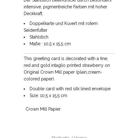
intensive, pigmentreiche Farben mit hoher
Deckkraft.
Doppelkarte und Kuvert mit rotem
Seidenfutter
Stahlstich
Maße : 10,5 x 15,5 cm
This greeting card is decorated with a fine,
red and gold intaglio printed strawberry on
Original Crown Mill paper (plain,cream-
colored paper).
Double card with red silk lined envelope
Size: 10,5 x 15,5 cm
Crown Mill Papier
Startseite / Home