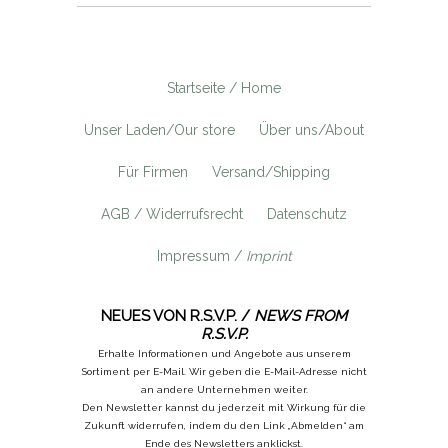
Startseite / Home
Unser Laden/Our store
Über uns/About
Für Firmen
Versand/Shipping
AGB / Widerrufsrecht
Datenschutz
Impressum /
Imprint
NEUES VON R.S.V.P. /
NEWS FROM
R.S.V.P.
Erhalte Informationen und Angebote aus unserem
Sortiment per E-Mail. Wir geben die E-Mail-Adresse nicht
an andere Unternehmen weiter.
Den Newsletter kannst du jederzeit mit Wirkung für die
Zukunft widerrufen, indem du den Link „Abmelden“ am
Ende des Newsletters anklickst.