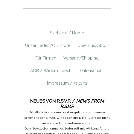
Startseite / Home
Unser Laden/Our store
Über uns/About
Für Firmen
Versand/Shipping
AGB / Widerrufsrecht
Datenschutz
Impressum /
Imprint
NEUES VON R.S.V.P. /
NEWS FROM
R.S.V.P.
Erhalte Informationen und Angebote aus unserem
Sortiment per E-Mail. Wir geben die E-Mail-Adresse nicht
an andere Unternehmen weiter.
Den Newsletter kannst du jederzeit mit Wirkung für die
Zukunft widerrufen, indem du den Link „Abmelden“ am