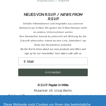
Impressum /
Imprint
NEUES VON R.S.V.P. /
NEWS FROM
R.S.V.P.
Erhalte Informationen und Angebote aus unserem
Sortiment per E-Mail. Wir geben die E-Mail-Adresse nicht
an andere Unternehmen weiter.
Den Newsletter kannst du jederzeit mit Wirkung für die
Zukunft widerrufen, indem du den Link „Abmelden“ am
Ende des Newsletters anklickst.
Be the first to know about our new products and offers and
sign up for our newsletter! Your data is safe with us.
R.S.V.P. Papier in Mitte
Mulackstr. 26
,
10119 Berlin
,
Telefon /
Phone
: ++49.30.31956410
,
Email :
info@rsvp-berlin.de
Diese Webseite nutzt Cookies um Ihnen das bestmögliche