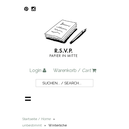
Login
Warenkorb /
Cart
Startseite /
Home
»
unbestimmt
»
Winterliche