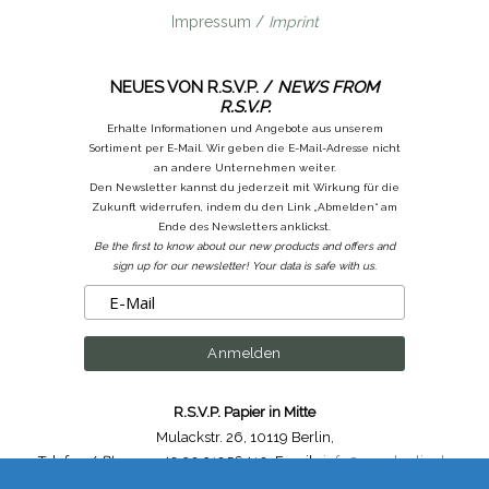
Impressum /
Imprint
NEUES VON R.S.V.P. /
NEWS FROM
R.S.V.P.
Erhalte Informationen und Angebote aus unserem
Sortiment per E-Mail. Wir geben die E-Mail-Adresse nicht
an andere Unternehmen weiter.
Den Newsletter kannst du jederzeit mit Wirkung für die
Zukunft widerrufen, indem du den Link „Abmelden“ am
Ende des Newsletters anklickst.
Be the first to know about our new products and offers and
sign up for our newsletter! Your data is safe with us.
R.S.V.P. Papier in Mitte
Mulackstr. 26
,
10119 Berlin
,
Telefon /
Phone
: ++49.30.31956410
,
Email :
info@rsvp-berlin.de