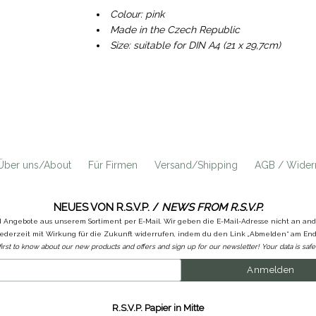
Colour: pink
Made in the Czech Republic
Size: suitable for DIN A4 (21 x 29,7cm)
Über uns/About
Für Firmen
Versand/Shipping
AGB / Widerr
NEUES VON R.S.V.P. /
NEWS FROM R.S.V.P.
d Angebote aus unserem Sortiment per E-Mail. Wir geben die E-Mail-Adresse nicht an a
ederzeit mit Wirkung für die Zukunft widerrufen, indem du den Link „Abmelden“ am Ende
first to know about our new products and offers and sign up for our newsletter! Your data is safe 
R.S.V.P. Papier in Mitte