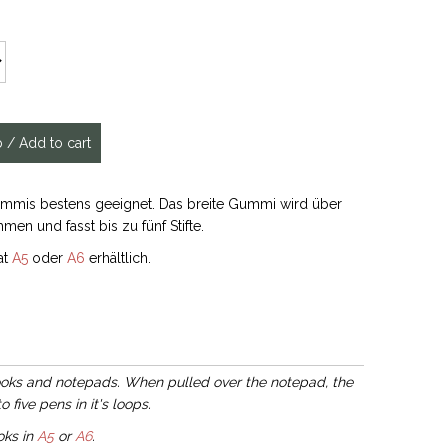
gummis bestens geeignet. Das breite Gummi wird über
en und fasst bis zu fünf Stifte.
at
A5
oder
A6
erhältlich.
 books and notepads. When pulled over the notepad, the
 five pens in it's loops.
oks in
A5
or
A6
.