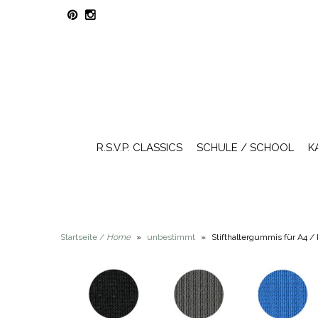
R.S.V.P. CLASSICS
SCHULE / SCHOOL
K
Startseite /
Home
»
unbestimmt
»
Stifthaltergummis für A4 / 