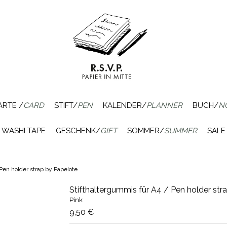
ARTE /
CARD
STIFT/
PEN
KALENDER/
PLANNER
BUCH/
N
WASHI TAPE
GESCHENK/
GIFT
SOMMER/
SUMMER
SALE
Pen holder strap by Papelote
Stifthaltergummis für A4 / Pen holder str
Pink
9,50 €