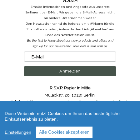
R.S.V.P.
Erhalte Informationen und Angebote aus unserem
Sortiment per E-Mail. Wir geben die E-Mail-Adresse nicht
an andere Unternehmen weiter.
Den Newsletter kannst du jederzeit mit Wirkung für die
Zukunft widerrufen, indem du den Link „Abmelden“ am
Ende des Newsletters anklickst.
Be the first to know about our new products and offers and
sign up for our newsletter! Your data is safe with us.
R.S.V.P. Papier in Mitte
Mulackstr. 26
,
10119 Berlin
,
Telefon /
Phone
: ++49.30.31956410
,
Email :
info@rsvp-berlin.de
Diese Webseite nutzt Cookies um Ihnen das bestmögliche
Shop erstellt mit VersaCommerce.
Einkaufserlebnis zu bieten.
Smartbook Notizbuch Groß / Notebook large Pink (unbestimmt) | Artikelnummer /
Code
: flex_l_p
Einstellungen
Alle Cookies akzeptieren