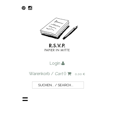
Login
Warenkorb /
Cart
()
0,00 €