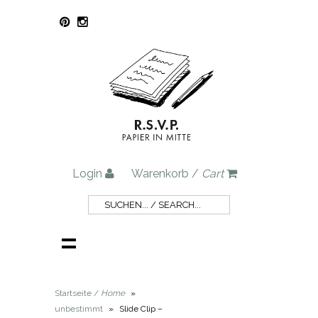
Login
Warenkorb /
Cart
Startseite /
Home
»
unbestimmt
»
Slide Clip –