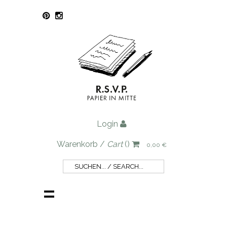
Login
Warenkorb /
Cart
()
0,00 €