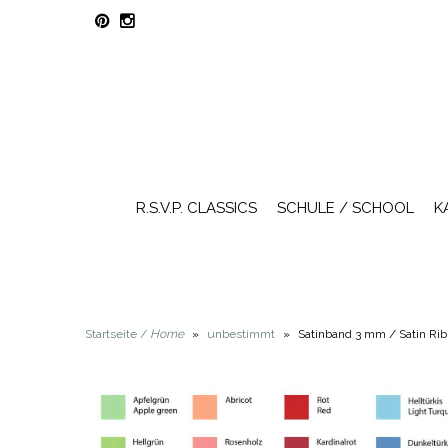
R.S.V.P. CLASSICS
SCHULE / SCHOOL
K
Startseite /
Home
»
unbestimmt
»
Satinband 3 mm / Satin Ri