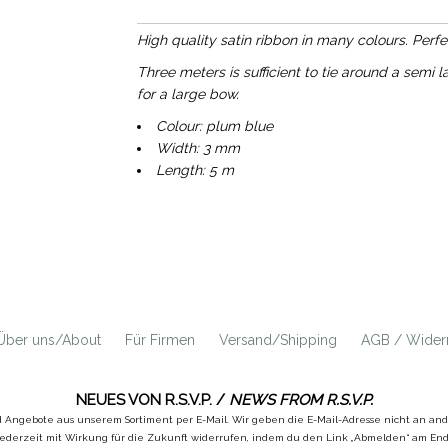
High quality satin ribbon in many colours. Perfe
Three meters is sufficient to tie around a semi 
for a large bow.
Colour: plum blue
Width: 3 mm
Length: 5 m
Über uns/About
Für Firmen
Versand/Shipping
AGB / Widerr
NEUES VON R.S.V.P. /
NEWS FROM R.S.V.P.
d Angebote aus unserem Sortiment per E-Mail. Wir geben die E-Mail-Adresse nicht an a
ederzeit mit Wirkung für die Zukunft widerrufen, indem du den Link „Abmelden“ am Ende