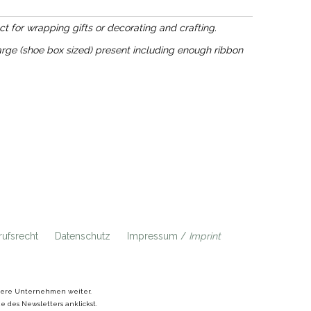
ct for wrapping gifts or decorating and crafting.
large (shoe box sized) present including enough ribbon
ufsrecht
Datenschutz
Impressum /
Imprint
ndere Unternehmen weiter.
 des Newsletters anklickst.