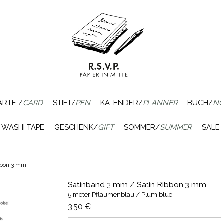
ARTE /
CARD
STIFT/
PEN
KALENDER/
PLANNER
BUCH/
N
WASHI TAPE
GESCHENK/
GIFT
SOMMER/
SUMMER
SALE
bbon 3 mm
Satinband 3 mm / Satin Ribbon 3 mm
5 meter Pflaumenblau / Plum blue
3,50 €