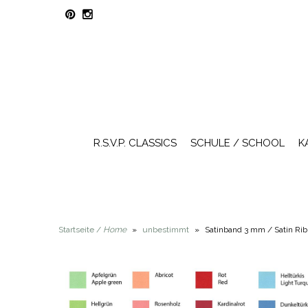
R.S.V.P. CLASSICS
SCHULE / SCHOOL
K
Startseite /
Home
»
unbestimmt
»
Satinband 3 mm / Satin Ri