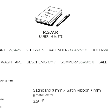
ARTE /
CARD
STIFT/
PEN
KALENDER/
PLANNER
BUCH/
N
WASHI TAPE
GESCHENK/
GIFT
SOMMER/
SUMMER
SALE
bbon 3 mm
Satinband 3 mm / Satin Ribbon 3 mm
5 meter Petrol
3,50 €