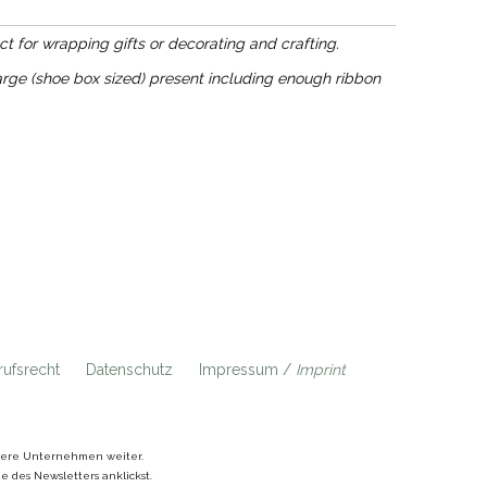
ct for wrapping gifts or decorating and crafting.
large (shoe box sized) present including enough ribbon
ufsrecht
Datenschutz
Impressum /
Imprint
ndere Unternehmen weiter.
 des Newsletters anklickst.