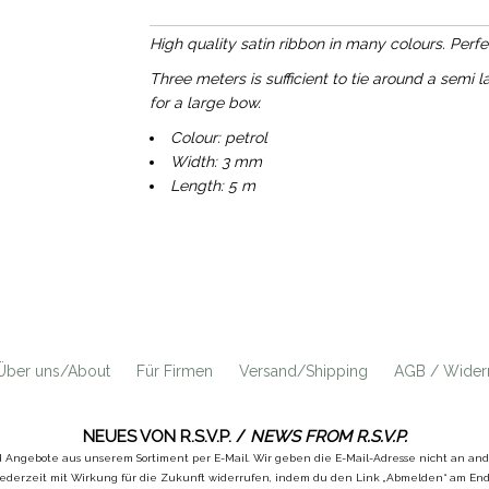
High quality satin ribbon in many colours. Perfe
Three meters is sufficient to tie around a semi 
for a large bow.
Colour: petrol
Width: 3 mm
Length: 5 m
Über uns/About
Für Firmen
Versand/Shipping
AGB / Widerr
NEUES VON R.S.V.P. /
NEWS FROM R.S.V.P.
d Angebote aus unserem Sortiment per E-Mail. Wir geben die E-Mail-Adresse nicht an a
ederzeit mit Wirkung für die Zukunft widerrufen, indem du den Link „Abmelden“ am Ende