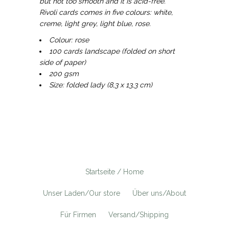
but not too smooth and it is acid-free.
Rivoli cards comes in five colours: white,
creme, light grey, light blue, rose.
Colour: rose
100 cards landscape (folded on short
side of paper)
200 gsm
Size: folded lady (8,3 x 13,3 cm)
Startseite / Home
Unser Laden/Our store
Über uns/About
Für Firmen
Versand/Shipping