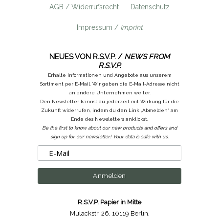
AGB / Widerrufsrecht
Datenschutz
Impressum /
Imprint
NEUES VON R.S.V.P. /
NEWS FROM
R.S.V.P.
Erhalte Informationen und Angebote aus unserem
Sortiment per E-Mail. Wir geben die E-Mail-Adresse nicht
an andere Unternehmen weiter.
Den Newsletter kannst du jederzeit mit Wirkung für die
Zukunft widerrufen, indem du den Link „Abmelden“ am
Ende des Newsletters anklickst.
Be the first to know about our new products and offers and
sign up for our newsletter! Your data is safe with us.
R.S.V.P. Papier in Mitte
Mulackstr. 26
,
10119 Berlin
,