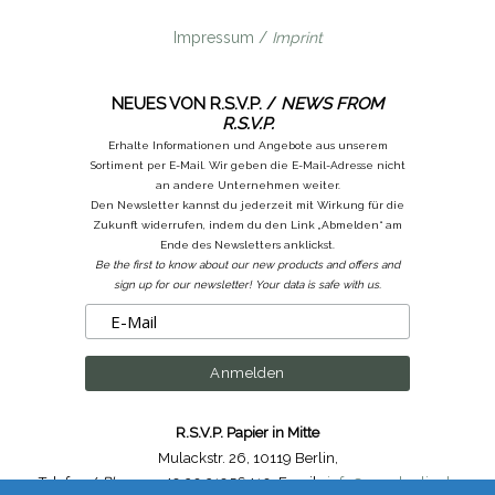
Impressum /
Imprint
NEUES VON R.S.V.P. /
NEWS FROM
R.S.V.P.
Erhalte Informationen und Angebote aus unserem
Sortiment per E-Mail. Wir geben die E-Mail-Adresse nicht
an andere Unternehmen weiter.
Den Newsletter kannst du jederzeit mit Wirkung für die
Zukunft widerrufen, indem du den Link „Abmelden“ am
Ende des Newsletters anklickst.
Be the first to know about our new products and offers and
sign up for our newsletter! Your data is safe with us.
R.S.V.P. Papier in Mitte
Mulackstr. 26
,
10119 Berlin
,
Telefon /
Phone
: ++49.30.31956410
,
Email :
info@rsvp-berlin.de