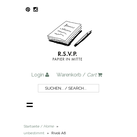
Login
Warenkorb /
Cart
Startseite /
Home
»
unbestimmt
»
Rivoli A6