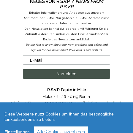
NEUES VON R.S.V.P. /
NEWS FROM
R.S.V.P.
Erhalte Informationen und Angebote aus unserem
Sortiment per E-Mail. Wir geben die E-Mail-Adresse nicht
an andere Unternehmen weiter.
Den Newsletter kannst du jederzeit mit Wirkung für die
Zukunft widerrufen, indem du den Link „Abmelden“ am
Ende des Newsletters anklickst.
Be the first to know about our new products and offers and
sign up for our newsletter! Your data is safe with us.
R.S.V.P. Papier in Mitte
Mulackstr. 26
,
10119 Berlin
,
Telefon /
Phone
: ++49.30.31956410
,
Email :
info@rsvp-berlin.de
Diese Webseite nutzt Cookies um Ihnen das bestmögliche
Shop erstellt mit VersaCommerce.
Einkaufserlebnis zu bieten.
Leuchtturm1917 Pen Loop / Stifthalter zum Einkleben Schwarz / Black
(unbestimmt) | Artikelnummer /
Code
: leucht_schwarz
Einstellungen
Alle Cookies akzeptieren