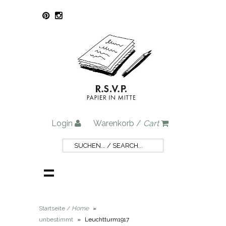
Login
Warenkorb /
Cart
Startseite /
Home
»
unbestimmt
»
Leuchtturm1917