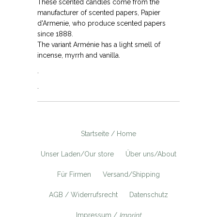
These scented candles come from the
manufacturer of scented papers, Papier
d'Armenie, who produce scented papers
since 1888.
The variant Arménie has a light smell of
incense, myrrh and vanilla.
.
.
Startseite / Home
Unser Laden/Our store
Über uns/About
Für Firmen
Versand/Shipping
AGB / Widerrufsrecht
Datenschutz
Impressum /
Imprint