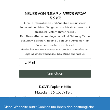
NEUES VON R.S.V.P. /
NEWS FROM
R.S.V.P.
Erhalte Informationen und Angebote aus unserem
Sortiment per E-Mail. Wir geben die E-Mail-Adresse nicht
an andere Unternehmen weiter.
Den Newsletter kannst du jederzeit mit Wirkung für die
Zukunft widerrufen, indem du den Link „Abmelden“ am
Ende des Newsletters anklickst.
Be the first to know about our new products and offers and
sign up for our newsletter! Your data is safe with us.
R.S.V.P. Papier in Mitte
Mulackstr. 26
,
10119 Berlin
,
Telefon /
Phone
: ++49.30.31956410
,
Email :
info@rsvp-berlin.de
Diese Webseite nutzt Cookies um Ihnen das bestmögliche
Shop erstellt mit VersaCommerce.