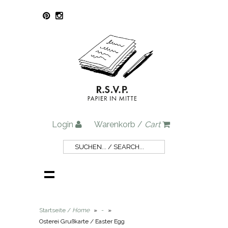
Login
Warenkorb /
Cart
Startseite /
Home
»
-
»
Osterei Grußkarte / Easter Egg