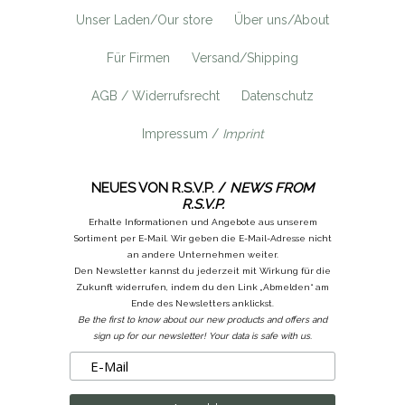
Unser Laden/Our store
Über uns/About
Für Firmen
Versand/Shipping
AGB / Widerrufsrecht
Datenschutz
Impressum /
Imprint
NEUES VON R.S.V.P. /
NEWS FROM
R.S.V.P.
Erhalte Informationen und Angebote aus unserem
Sortiment per E-Mail. Wir geben die E-Mail-Adresse nicht
an andere Unternehmen weiter.
Den Newsletter kannst du jederzeit mit Wirkung für die
Zukunft widerrufen, indem du den Link „Abmelden“ am
Ende des Newsletters anklickst.
Be the first to know about our new products and offers and
sign up for our newsletter! Your data is safe with us.