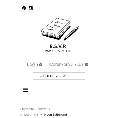
Login
Warenkorb /
Cart
Startseite /
Home
»
unbestimmt
»
Neon Satinband