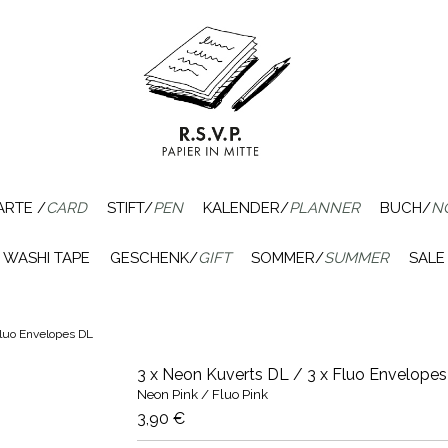
ARTE /
CARD
STIFT/
PEN
KALENDER/
PLANNER
BUCH/
N
WASHI TAPE
GESCHENK/
GIFT
SOMMER/
SUMMER
SALE
Fluo Envelopes DL
3 x Neon Kuverts DL / 3 x Fluo Envelope
Neon Pink / Fluo Pink
3,90 €