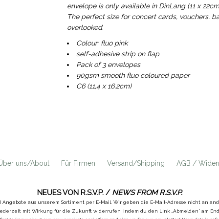
envelope is only available in DinLang (11 x 22cm)
The perfect size for concert cards, vouchers, ban
overlooked.
Colour: fluo pink
self-adhesive strip on flap
Pack of 3 envelopes
90gsm smooth fluo coloured paper
C6 (11,4 x 16,2cm)
Über uns/About
Für Firmen
Versand/Shipping
AGB / Widerr
NEUES VON R.S.V.P. /
NEWS FROM R.S.V.P.
d Angebote aus unserem Sortiment per E-Mail. Wir geben die E-Mail-Adresse nicht an a
ederzeit mit Wirkung für die Zukunft widerrufen, indem du den Link „Abmelden“ am Ende