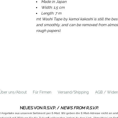
Made in Japan
Width: 1,5 cm
Length: 7 m
mt Washi Tape by kamoi kakoshi is still the bes
and smoothly, and can be removed from almost a
rough papers).
Über uns/About
Für Firmen
Versand/Shipping
AGB / Widerr
NEUES VON R.S.V.P. /
NEWS FROM R.S.V.P.
d Angebote aus unserem Sortiment per E-Mail. Wir geben die E-Mail-Adresse nicht an a
ederzeit mit Wirkung für die Zukunft widerrufen, indem du den Link „Abmelden“ am Ende