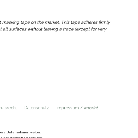
t masking tape on the market. This tape adheres firmly
ll surfaces without leaving a trace (except for very
ufsrecht
Datenschutz
Impressum /
Imprint
ndere Unternehmen weiter.
 des Newsletters anklickst.