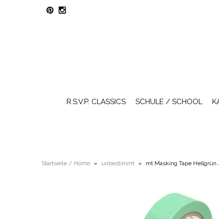
R.S.V.P. CLASSICS
SCHULE / SCHOOL
K
Startseite /
Home
»
unbestimmt
»
mt Masking Tape Hellgrün