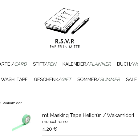
ARTE /
CARD
STIFT/
PEN
KALENDER/
PLANNER
BUCH/
N
WASHI TAPE
GESCHENK/
GIFT
SOMMER/
SUMMER
SALE
 / Wakamidori
mt Masking Tape Hellgrün / Wakamidori
monochrome
4,20 €