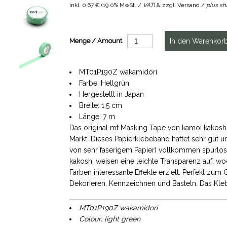
inkl.
0,67 €
(
19.0% MwSt. /
VAT
) & zzgl. Versand /
plus sh
Menge / Amount
MT01P190Z wakamidori
Farbe: Hellgrün
Hergestellt in Japan
Breite: 1,5 cm
Länge: 7 m
Das original mt Masking Tape von kamoi kakoshi
Markt. Dieses Papierklebeband haftet sehr gut u
von sehr faserigem Papier) vollkommen spurlos
kakoshi weisen eine leichte Transparenz auf, 
Farben interessante Effekte erzielt. Perfekt zu
Dekorieren, Kennzeichnen und Basteln. Das Kleb
MT01P190Z wakamidori
Colour: light green