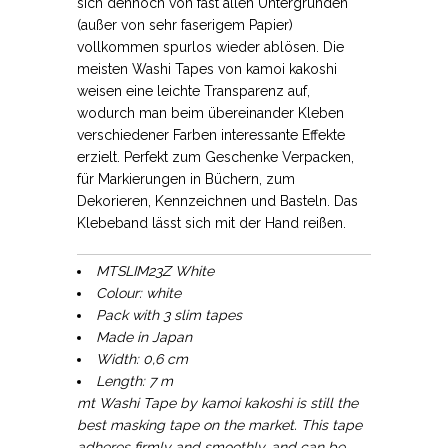
sich dennoch von fast allen Untergründen
(außer von sehr faserigem Papier)
vollkommen spurlos wieder ablösen. Die
meisten Washi Tapes von kamoi kakoshi
weisen eine leichte Transparenz auf,
wodurch man beim übereinander Kleben
verschiedener Farben interessante Effekte
erzielt. Perfekt zum Geschenke Verpacken,
für Markierungen in Büchern, zum
Dekorieren, Kennzeichnen und Basteln. Das
Klebeband lässt sich mit der Hand reißen.
MTSLIM23Z White
Colour: white
Pack with 3 slim tapes
Made in Japan
Width: 0,6 cm
Length: 7 m
mt Washi Tape by kamoi kakoshi is still the
best masking tape on the market. This tape
adheres firmly and smoothly, and can be