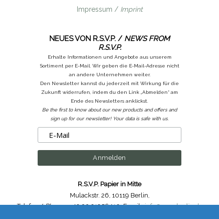
Impressum /
Imprint
NEUES VON R.S.V.P. /
NEWS FROM
R.S.V.P.
Erhalte Informationen und Angebote aus unserem
Sortiment per E-Mail. Wir geben die E-Mail-Adresse nicht
an andere Unternehmen weiter.
Den Newsletter kannst du jederzeit mit Wirkung für die
Zukunft widerrufen, indem du den Link „Abmelden“ am
Ende des Newsletters anklickst.
Be the first to know about our new products and offers and
sign up for our newsletter! Your data is safe with us.
R.S.V.P. Papier in Mitte
Mulackstr. 26
,
10119 Berlin
,
Telefon /
Phone
: ++49.30.31956410
,
Email :
info@rsvp-berlin.de