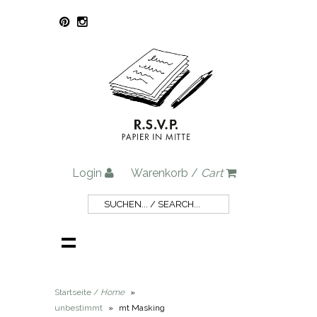
Login
Warenkorb /
Cart
Startseite /
Home
»
unbestimmt
»
mt Masking