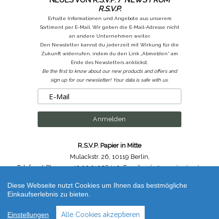
R.S.V.P.
Erhalte Informationen und Angebote aus unserem
Sortiment per E-Mail. Wir geben die E-Mail-Adresse nicht
an andere Unternehmen weiter.
Den Newsletter kannst du jederzeit mit Wirkung für die
Zukunft widerrufen, indem du den Link „Abmelden“ am
Ende des Newsletters anklickst.
Be the first to know about our new products and offers and
sign up for our newsletter! Your data is safe with us.
R.S.V.P. Papier in Mitte
Mulackstr. 26
,
10119 Berlin
,
Telefon /
Phone
: ++49.30.31956410
,
Email :
info@rsvp-berlin.de
Diese Webseite nutzt Cookies um Ihnen das bestmögliche
Shop erstellt mit VersaCommerce.
Einkaufserlebnis zu bieten.
mt Masking Tape Slim - Neonfarben 3 x 6 mm (unbestimmt) | Artikelnummer /
Code
: MTSLIM15Z
Einstellungen
Alle Cookies akzeptieren