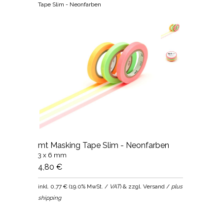
Tape Slim - Neonfarben
mt Masking Tape Slim - Neonfarben
3 x 6 mm
4,80 €
inkl.
0,77 €
(
19.0% MwSt. /
VAT
) & zzgl. Versand /
plus
shipping