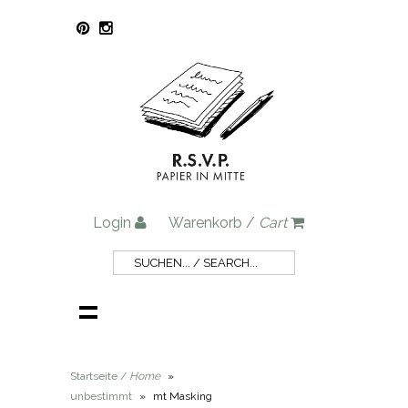
Login
Warenkorb /
Cart
Startseite /
Home
»
unbestimmt
»
mt Masking