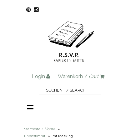
Login
Warenkorb /
Cart
Startseite /
Home
»
unbestimmt
»
mt Masking