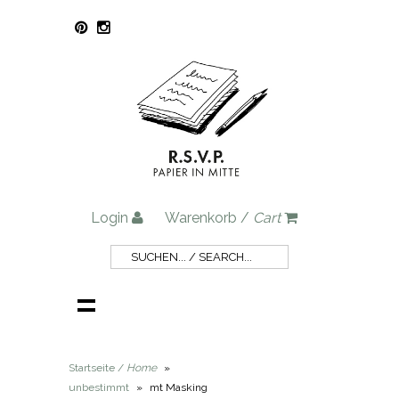
Login
Warenkorb /
Cart
Startseite /
Home
»
unbestimmt
»
mt Masking