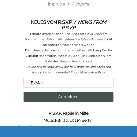
Impressum /
Imprint
NEUES VON R.S.V.P. /
NEWS FROM
R.S.V.P.
Erhalte Informationen und Angebote aus unserem
Sortiment per E-Mail. Wir geben die E-Mail-Adresse nicht
an andere Unternehmen weiter.
Den Newsletter kannst du jederzeit mit Wirkung für die
Zukunft widerrufen, indem du den Link „Abmelden“ am
Ende des Newsletters anklickst.
Be the first to know about our new products and offers and
sign up for our newsletter! Your data is safe with us.
R.S.V.P. Papier in Mitte
Mulackstr. 26
,
10119 Berlin
,
Telefon /
Phone
: ++49.30.31956410
,
Email :
info@rsvp-berlin.de