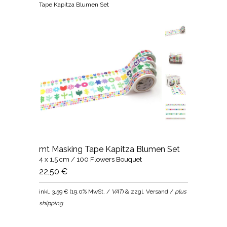
Tape Kapitza Blumen Set
mt Masking Tape Kapitza Blumen Set
4 x 1,5 cm / 100 Flowers Bouquet
22,50 €
inkl.
3,59 €
(
19.0% MwSt. /
VAT
) & zzgl. Versand /
plus
shipping