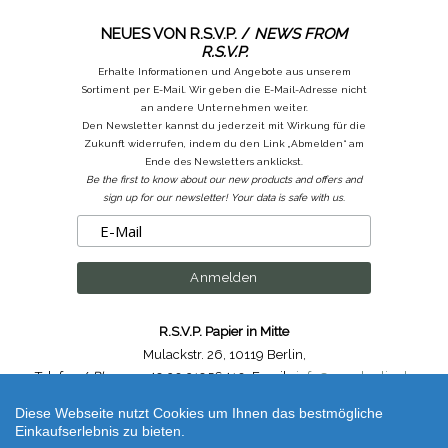
NEUES VON R.S.V.P. /
NEWS FROM
R.S.V.P.
Erhalte Informationen und Angebote aus unserem
Sortiment per E-Mail. Wir geben die E-Mail-Adresse nicht
an andere Unternehmen weiter.
Den Newsletter kannst du jederzeit mit Wirkung für die
Zukunft widerrufen, indem du den Link „Abmelden“ am
Ende des Newsletters anklickst.
Be the first to know about our new products and offers and
sign up for our newsletter! Your data is safe with us.
R.S.V.P. Papier in Mitte
Mulackstr. 26
,
10119 Berlin
,
Telefon /
Phone
: ++49.30.31956410
,
Email :
info@rsvp-berlin.de
Diese Webseite nutzt Cookies um Ihnen das bestmögliche
Shop erstellt mit VersaCommerce.
Einkaufserlebnis zu bieten.
mt Masking Tape Kapitza Blumen Set 4 x 1,5 cm / 100 Flowers Bouquet