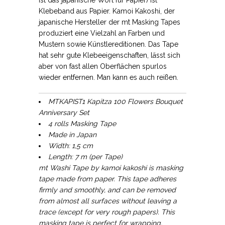
Klebeband aus Papier. Kamoi Kakoshi, der
japanische Hersteller der mt Masking Tapes
produziert eine Vielzahl an Farben und
Mustern sowie Künstlereditionen. Das Tape
hat sehr gute Klebeeigenschaften, lässt sich
aber von fast allen Oberflächen spurlos
wieder entfernen. Man kann es auch reißen.
MTKAPIST1 Kapitza 100 Flowers Bouquet
Anniversary Set
4 rolls Masking Tape
Made in Japan
Width: 1,5 cm
Length: 7 m (per Tape)
mt Washi Tape by kamoi kakoshi is masking
tape made from paper. This tape adheres
firmly and smoothly, and can be removed
from almost all surfaces without leaving a
trace (except for very rough papers). This
masking tape is perfect for wrapping,