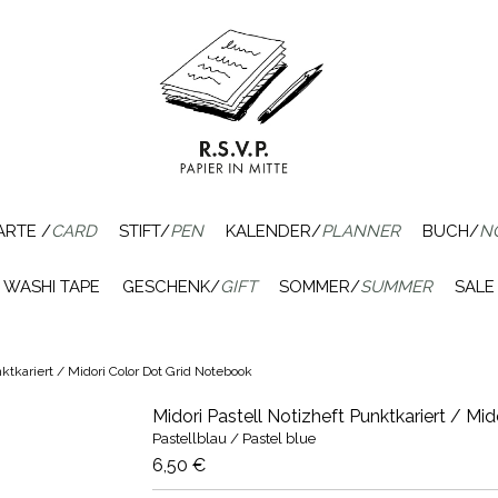
ARTE /
CARD
STIFT/
PEN
KALENDER/
PLANNER
BUCH/
N
WASHI TAPE
GESCHENK/
GIFT
SOMMER/
SUMMER
SALE
nktkariert / Midori Color Dot Grid Notebook
Midori Pastell Notizheft Punktkariert / Mi
Pastellblau / Pastel blue
6,50 €