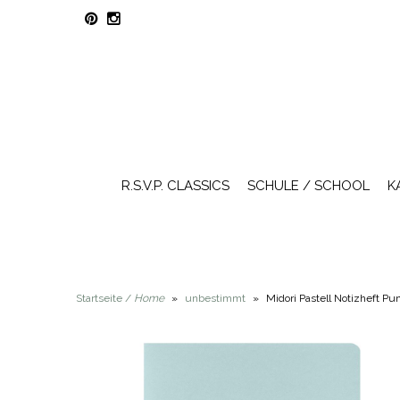
R.S.V.P. CLASSICS
SCHULE / SCHOOL
K
Startseite /
Home
»
unbestimmt
»
Midori Pastell Notizheft Pu