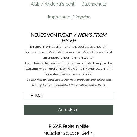
AGB / Widerrufsrecht
Datenschutz
Impressum /
Imprint
NEUES VON R.S.V.P. /
NEWS FROM
R.S.V.P.
Erhalte Informationen und Angebote aus unserem
Sortiment per E-Mail. Wir geben die E-Mail-Adresse nicht
an andere Unternehmen weiter.
Den Newsletter kannst du jederzeit mit Wirkung für die
Zukunft widerrufen, indem du den Link „Abmelden“ am
Ende des Newsletters anklickst.
Be the first to know about our new products and offers and
sign up for our newsletter! Your data is safe with us.
R.S.V.P. Papier in Mitte
Mulackstr. 26
,
10119 Berlin
,