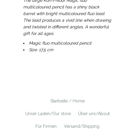
The large Koh-I-Noor Magic fluo
multicoloured pencil has a shiny black
barrel with bright multicoloured fluo lead.
The lead produces a vivid line when drawing
and twisted in different angles. A wonderful
gift for all ages.
Magic fluo multicoloured pencil
Size: 17,5 cm
Startseite / Home
Unser Laden/Our store
Über uns/About
Für Firmen
Versand/Shipping