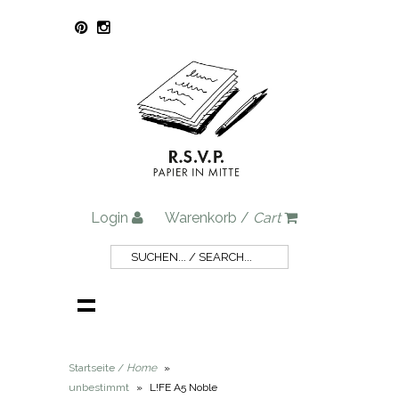
Login
Warenkorb /
Cart
Startseite /
Home
»
unbestimmt
»
L!FE A5 Noble