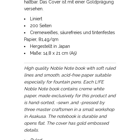
haltbar. Das Cover ist mit einer Goldprägung
versehen.
Liniert
200 Seiten
Cremeweißes, säurefreies und tintenfestes
Papier, 81,4g/qm
Hergestellt in Japan
Maße: 14,8 x 21 cm (A5)
High quality Noble Note book with soft ruled
lines and smooth, acid-free paper suitable
especially for fountain pens. Each L!FE
Noble Note book contains creme white
paper, made exclusively for this product and
is hand-sorted, -sewn ,and -pressed by
three master craftsmen in a small workshop
in Asakusa. The notebook is durable and
opens flat. The cover has gold embossed
details.
Ruled