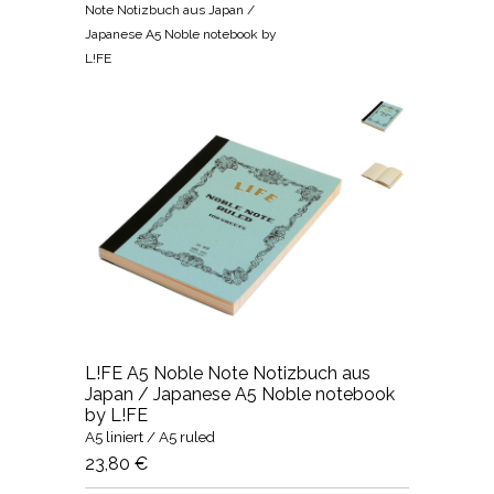
Note Notizbuch aus Japan /
Japanese A5 Noble notebook by
L!FE
L!FE A5 Noble Note Notizbuch aus
Japan / Japanese A5 Noble notebook
by L!FE
A5 liniert / A5 ruled
23,80 €