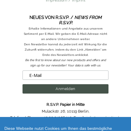
NEUES VON R.S.V.P. /
NEWS FROM
R.S.V.P.
Erhalte Informationen und Angebote aus unserem
Sortiment per E-Mail. Wir geben die E-Mail-Adresse nicht
an andere Unternehmen weiter.
Den Newsletter kannst du jederzeit mit Wirkung für die
Zukunft widerrufen, indem du den Link „Abmelden“ am
Ende des Newsletters anklickst.
Be the first to know about our new products and offers and
sign up for our newsletter! Your data is safe with us.
R.S.V.P. Papier in Mitte
Mulackstr. 26
,
10119 Berlin
,
Telefon /
Phone
: ++49.30.31956410
,
Email :
info@rsvp-berlin.de
Diese Webseite nutzt Cookies um Ihnen das bestmögliche